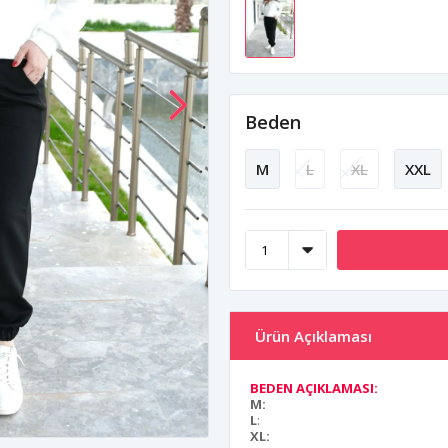
Beden
M
L
XL
XXL
Ürün Açıklaması
BEDEN AÇIKLAMASI:
M:
L
:
XL: