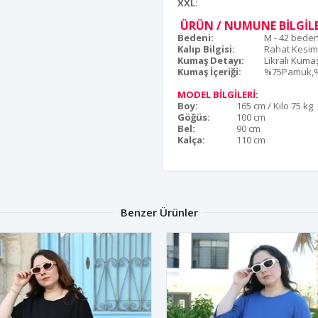
XXL:
ÜRÜN / NUMUNE BİLGİLE
Bedeni:
M - 42 bede
Kalıp Bilgisi:
Rahat Kesim
Kumaş Detayı:
Likralı Kuma
Kumaş İçeriği:
%75Pamuk,%
MODEL BİLGİLERİ:
Boy:
165 cm / Kilo 75 kg
Göğüs:
100 cm
Bel:
90 cm
Kalça:
110 cm
Benzer Ürünler