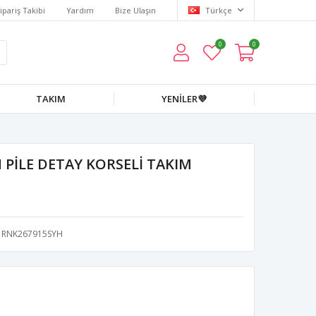
ipariş Takibi
Yardım
Bize Ulaşın
Türkçe
0
0
TAKIM
YENİLER💜
 PİLE DETAY KORSELİ TAKIM
RNK267915SYH