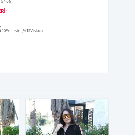
54-56
Rİ:
n
ş
10Poliester,%15Viskon