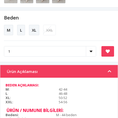
Beden
M
L
XL
XXL
Ürün Açıklaması
BEDEN AÇIKLAMASI:
M:
42-44
L
:
46-48
XL:
50-52
XXL:
54-56
ÜRÜN / NUMUNE BİLGİLERİ:
Bedeni:
M - 44 beden