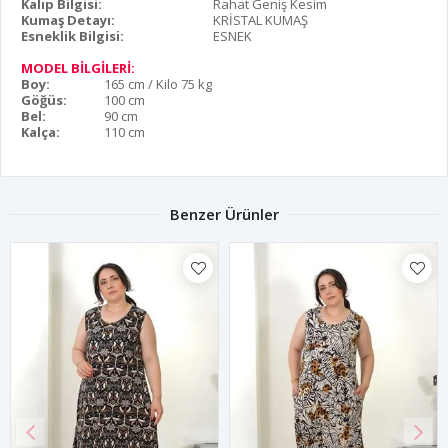
Kalıp Bilgisi:
Rahat Geniş Kesim
Kumaş Detayı:
KRİSTAL KUMAŞ
Esneklik Bilgisi:
ESNEK
MODEL BİLGİLERİ:
Boy:
165 cm / Kilo 75 kg
Göğüs:
100 cm
Bel:
90 cm
Kalça:
110 cm
Benzer Ürünler