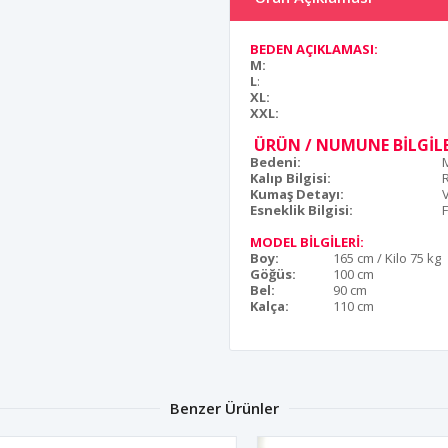
BEDEN AÇIKLAMASI:
M:
L
:
XL:
XXL:
ÜRÜN / NUMUNE BİLGİLE
Bedeni:
Kalıp Bilgisi:
Kumaş Detayı:
Esneklik Bilgisi:
F
MODEL BİLGİLERİ:
Boy:
165 cm / Kilo 75 kg
Göğüs:
100 cm
Bel:
90 cm
Kalça:
110 cm
Benzer Ürünler