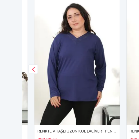
RENKTE BÜYÜK BEDEN İKİ KUŞ DESENLİ TAŞLI SİYAH BLUZ
RENKTE V TAŞLI UZUN KOL LACİVERT PENYE BLUZ