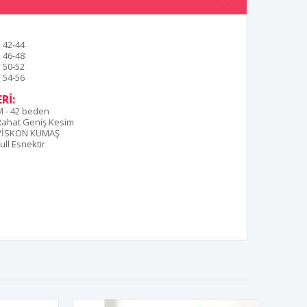
42-44
46-48
50-52
54-56
Rİ:
M - 42 beden
Rahat Geniş Kesim
VİSKON KUMAŞ
ull Esnektir