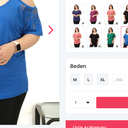
Beden
M
L
XL
XXL
Ürün Açıklaması