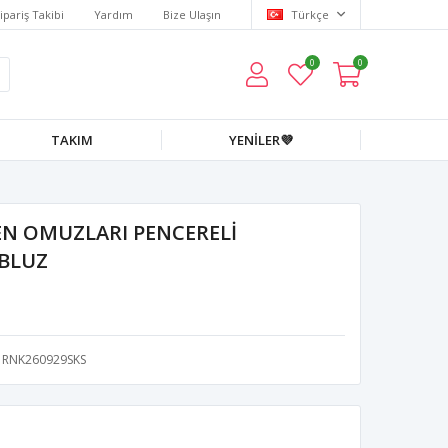
ipariş Takibi
Yardım
Bize Ulaşın
Türkçe
0
0
TAKIM
YENİLER💜
N OMUZLARI PENCERELİ
 BLUZ
RNK260929SKS