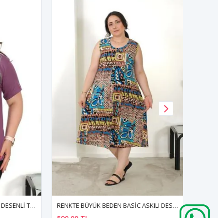
RENKTE BÜYÜK BEDEN İKİ KUŞ DESENLİ TAŞLI MOR BLUZ
RENKTE BÜYÜK BEDEN BASİC ASKILI DESENLİ ELBİSE