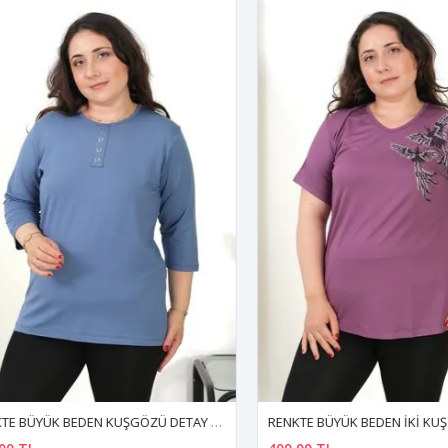
RENKTE BÜYÜK BEDEN KUŞGÖZÜ DETAY MAVİ KAPRİ KOL BLUZ