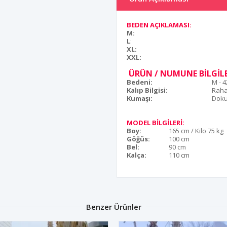
BEDEN AÇIKLAMASI:
M:
L
:
XL:
XXL:
ÜRÜN / NUMUNE BİLGİLE
Bedeni:
M - 
Kalıp Bilgisi:
Raha
Kumaşı:
Dok
MODEL BİLGİLERİ:
Boy:
165 cm / Kilo 75 kg
Göğüs:
100 cm
Bel:
90 cm
Kalça:
110 cm
Benzer Ürünler