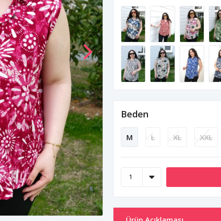
Beden
M
L
XL
XXL
Ürün Açıklaması