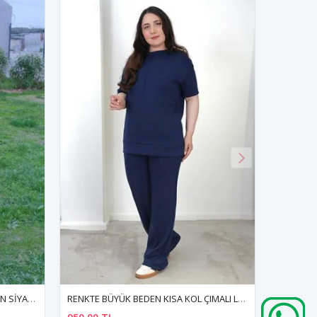
RENKTE TOPARLAYICI BÜYÜK BEDEN SİYAH PALAZZO PANTOLON
RENKTE BÜYÜK BEDEN KISA KOL ÇIMALI LACİVERT MODAL TAKIM