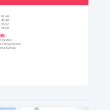
42-44
46-48
50-52
54-56
Rİ:
42 beden
t Geniş Kesim
uma kumaş