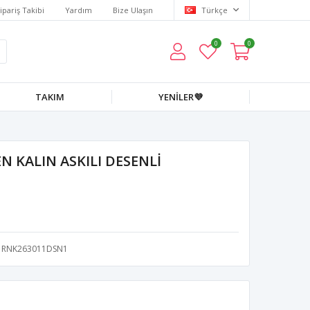
ipariş Takibi
Yardım
Bize Ulaşın
Türkçe
0
0
TAKIM
YENİLER💜
 KALIN ASKILI DESENLİ
RNK263011DSN1