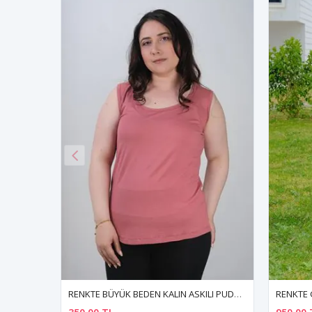
RENKTE BÜYÜK BEDEN SARI PONPON DETAY UZUN SİYAH ELBİSE
RENKTE BÜYÜK BEDEN KALIN ASKILI PUDRA BLUZ