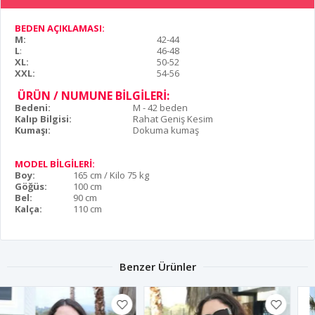
BEDEN AÇIKLAMASI:
M:
42-44
L
:
46-48
XL:
50-52
XXL:
54-56
ÜRÜN / NUMUNE BİLGİLERİ:
Bedeni:
M - 42 beden
Kalıp Bilgisi:
Rahat Geniş Kesim
Kumaşı:
Dokuma kumaş
MODEL BİLGİLERİ:
Boy:
165 cm / Kilo 75 kg
Göğüs:
100 cm
Bel:
90 cm
Kalça:
110 cm
Benzer Ürünler