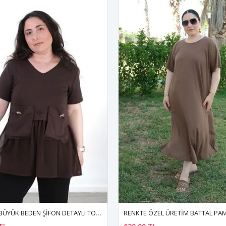
RENKTE ÖZEL ÜRETİM BATTAL PAMUKLU KAHVERENGİ ESNEK KAŞKORSE ELBİSE