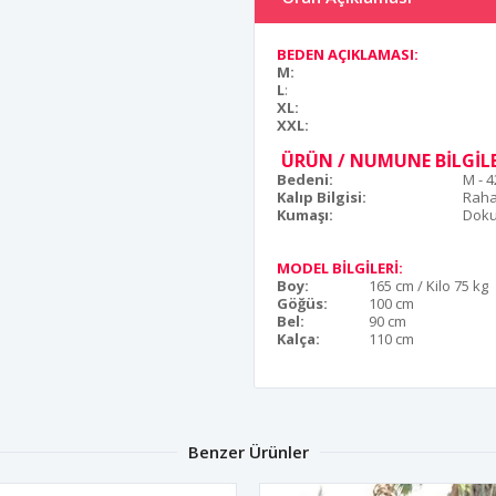
BEDEN AÇIKLAMASI:
M:
L
:
XL:
XXL:
ÜRÜN / NUMUNE BİLGİLE
Bedeni:
M - 
Kalıp Bilgisi:
Raha
Kumaşı:
Dok
MODEL BİLGİLERİ:
Boy:
165 cm / Kilo 75 kg
Göğüs:
100 cm
Bel:
90 cm
Kalça:
110 cm
Benzer Ürünler