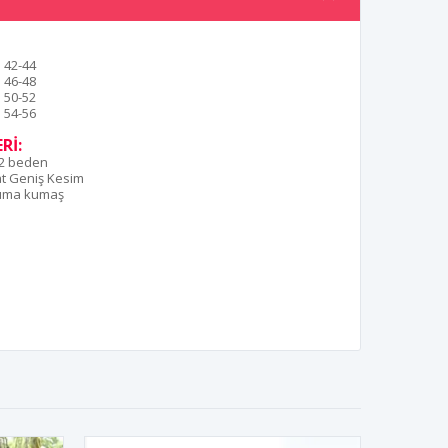
42-44
46-48
50-52
54-56
Rİ:
42 beden
t Geniş Kesim
uma kumaş