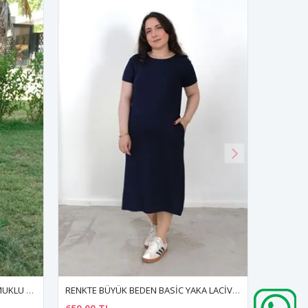
RENKTE BÜYÜK BEDEN BASİC YAKA LACİVERT ELBİSE
RENKTE BÜYÜK BEDEN BEYAZ ŞERİTLİ İNDİGO İKİLİ TAKIM