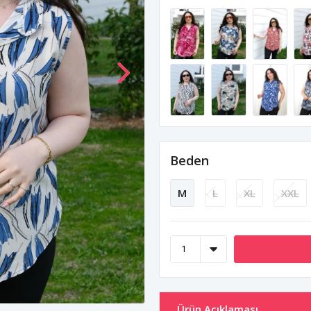
Beden
M
L
XL
XXL
Ürün Açıklaması