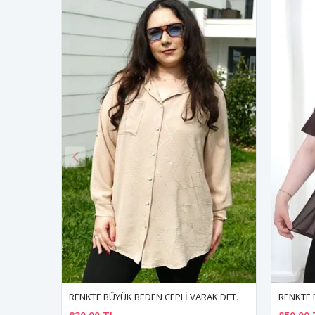
RENKTE BÜYÜK BEDEN CEPLİ VARAK DETAY DÜĞMELİ KREM GÖMLEK
RENKTE BÜYÜK BEDEN ŞİFON DETAYLI TORBA CEPLİ KAHVERENGİ BLUZ