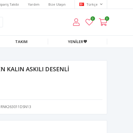
ipariş Takibi
Yardım
Bize Ulaşın
Türkçe
0
0
TAKIM
YENİLER💜
 KALIN ASKILI DESENLİ
RNK263011DSN13