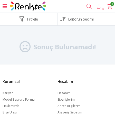
0
TR
Filtrele
Sonuç Bulunamadı!
Kurumsal
Hesabım
Kariyer
Hesabım
Model Başvuru Formu
Siparişlerim
Hakkımızda
Adres Bilgilerim
Bize Ulaşın
Alışveriş Sepetim