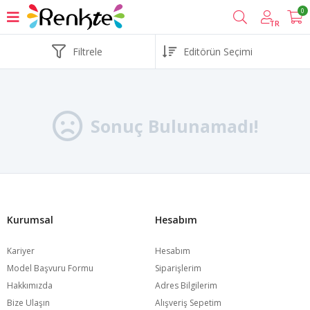
0
TR
Filtrele
Sonuç Bulunamadı!
Kurumsal
Hesabım
Kariyer
Hesabım
Model Başvuru Formu
Siparişlerim
Hakkımızda
Adres Bilgilerim
Bize Ulaşın
Alışveriş Sepetim