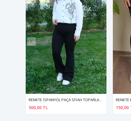
RENKTE İSPANYOL PAÇA SİYAH TOPARLAYICI TAYT
RENKTE BATTAL BİLEK BOY ESNEK ANTRASİT TAYT
150,00 TL
360,00 