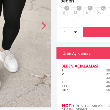
Beden
S
M
L
XL
Ürün Açıklaması
BEDEN AÇIKLAMASI:
S:
38
M:
42
L:
44
XL:
46
XXL:
48
3XL:
50
NOT
:
ÜRÜN TOPARLAYICI Ö
ALABİLİRSİNİZ.