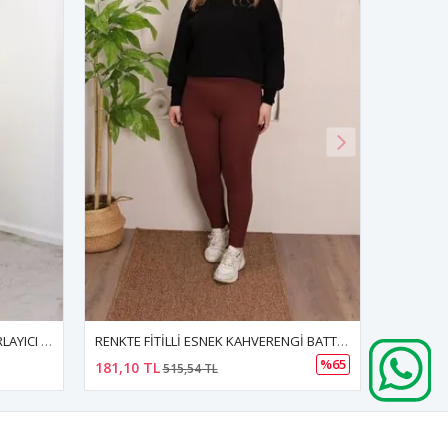
RENKTE FİTİLLİ ESNEK KAHVERENGİ BATTAL TAYT
RENKTE YÜKSEK BEL TOPARLAYICI BATTAL SİYAH TAYT
%65
308,00 TL