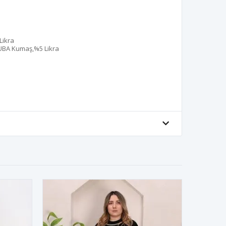
m
Likra
BA Kumaş,%5 Likra