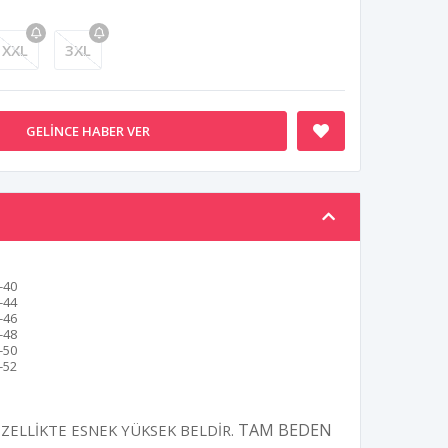
XXL
3XL
GELINCE HABER VER
-40
-44
-46
-48
-50
-52
TAM BEDEN
ZELLİKTE ESNEK YÜKSEK BELDİR.