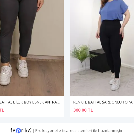
RENKTE BATTAL ŞARDONLU TOPARLAYICI SİYAH TAYT
TL
181,10 TL
515,54 TL
|
Profesyonel
e-ticaret
sistemleri ile hazırlanmıştır.