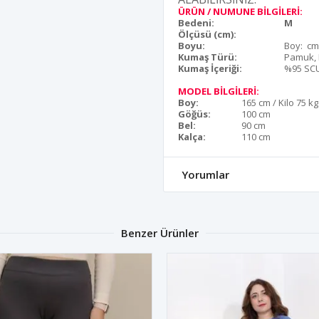
ÜRÜN / NUMUNE BİLGİLERİ:
Bedeni:
M
Ölçüsü (cm):
Boyu:
Boy: c
Kumaş Türü:
Pamuk, 
Kumaş İçeriği:
%95 SCU
MODEL BİLGİLERİ:
Boy:
165 cm / Kilo 75 kg
Göğüs:
100 cm
Bel:
90 cm
Kalça:
110 cm
Yorumlar
Benzer Ürünler