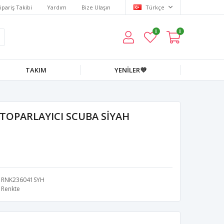
ipariş Takibi
Yardım
Bize Ulaşın
Türkçe
0
0
TAKIM
YENİLER💜
TOPARLAYICI SCUBA SİYAH
RNK236041SYH
Renkte