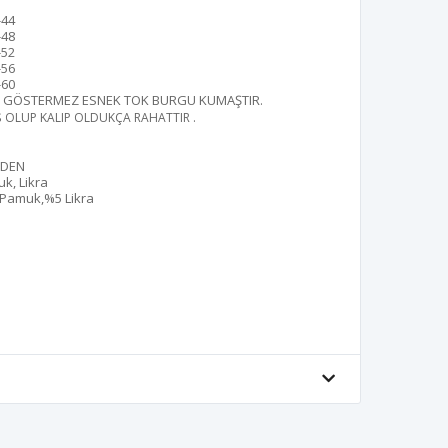
-44
-48
-52
-56
-60
İÇ GÖSTERMEZ ESNEK TOK BURGU KUMAŞTIR
.
Ş OLUP KALIP OLDUKÇA RAHATTIR .
EDEN
k, Likra
Pamuk,%5 Likra