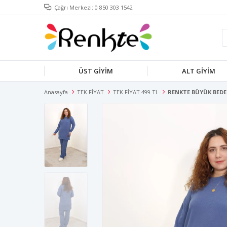
Çağrı Merkezi: 0 850 303 1542
ÜST GİYİM
ALT GİYİM
Anasayfa
TEK FİYAT
TEK FİYAT 499 TL
RENKTE BÜYÜK BED