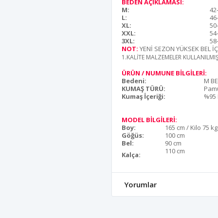
BEDEN AÇIKLAMASI:
M:
42
L:
46
XL:
50
XXL:
54
3XL:
58
NOT:
YENİ SEZON YÜKSEK BEL 
1.KALİTE MALZEMELER KULLANILMI
ÜRÜN / NUMUNE BİLGİLERİ:
Bedeni:
M B
KUMAŞ TÜRÜ:
Pamu
Kumaş İçeriği:
%95 
MODEL BİLGİLERİ:
Boy:
165 cm / Kilo 75 kg
Göğüs:
100 cm
Bel:
90 cm
110 cm
Kalça:
Yorumlar