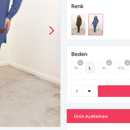
Renk
Beden
M
L
XL
XXL
Ürün Açıklaması