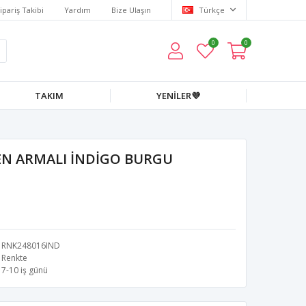
ipariş Takibi
Yardım
Bize Ulaşın
Türkçe
0
0
TAKIM
YENİLER💜
EN ARMALI İNDİGO BURGU
RNK248016IND
Renkte
7-10 iş günü