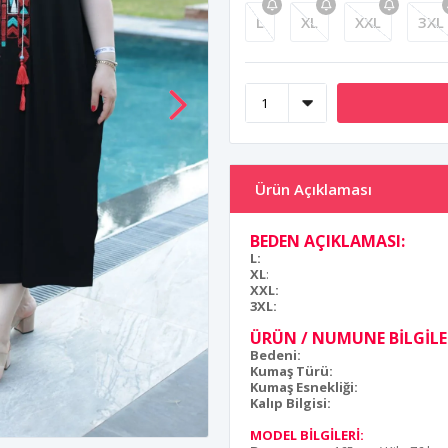
L
XL
XXL
3XL
Ürün Açıklaması
BEDEN AÇIKLAMASI:
L:
XL
:
XXL:
3XL:
ÜRÜN / NUMUNE BİLGİLER
Bedeni:
Kumaş Türü:
Kumaş Esnekliği:
Kalıp Bilgisi:
MODEL BİLGİLERİ: