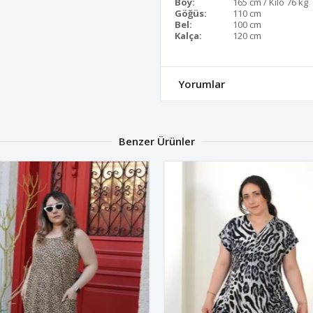
Boy:
165 cm / Kilo 76 kg
Göğüs:
110 cm
Bel:
100 cm
Kalça:
120 cm
Yorumlar
Benzer Ürünler