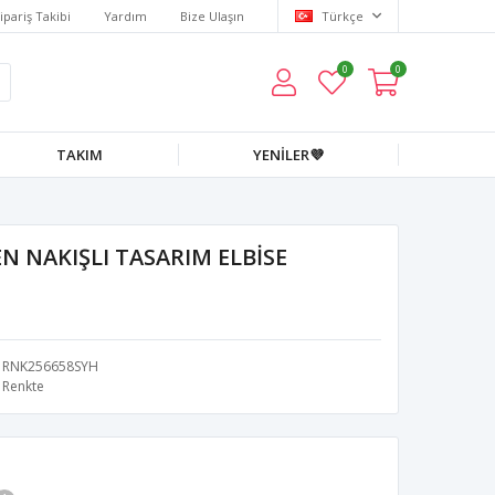
ipariş Takibi
Yardım
Bize Ulaşın
Türkçe
0
0
TAKIM
YENİLER💜
N NAKIŞLI TASARIM ELBİSE
RNK256658SYH
Renkte