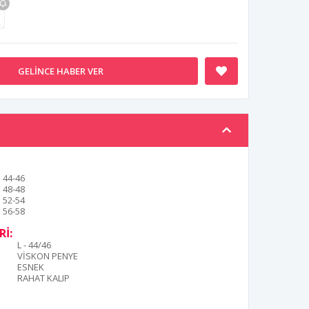
GELINCE HABER VER
44-46
48-48
52-54
56-58
İ:
L - 44/46
VİSKON PENYE
ESNEK
RAHAT KALIP