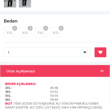
Beden
3XL
4XL
5XL
6XL
Ürün Açıklaması
BEDEN AÇIKLAMASI:
3XL:
46-48
4XL:
50-52
5XL:
54-56
6XL:
58-60
NOT:
YENİ SEZON ÜST KAŞKORSE ALT VİSKON PAMUKLU ESNEK
RAHAT KALIPTIR. ALT CEPLİ ,ÜST BASİC YAKA YANI YIRTMAÇLI GENİŞ