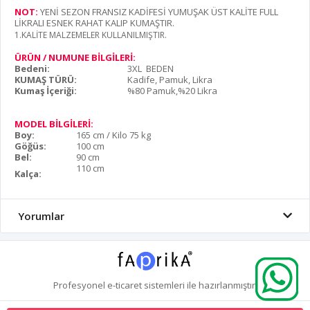
NOT:
YENİ SEZON FRANSIZ KADİFESİ YUMUŞAK ÜST KALİTE FULL
LİKRALI ESNEK RAHAT KALIP KUMAŞTIR
.
1.KALİTE MALZEMELER KULLANILMIŞTIR.
ÜRÜN / NUMUNE BİLGİLERİ:
Bedeni:
3XL BEDEN
KUMAŞ TÜRÜ:
Kadife, Pamuk, Likra
Kumaş İçeriği:
%80 Pamuk,%20 Likra
MODEL BİLGİLERİ:
Boy:
165 cm / Kilo 75 kg
Göğüs:
100 cm
Bel:
90 cm
110 cm
Kalça:
Yorumlar
Profesyonel
e-ticaret
sistemleri ile hazırlanmıştır.