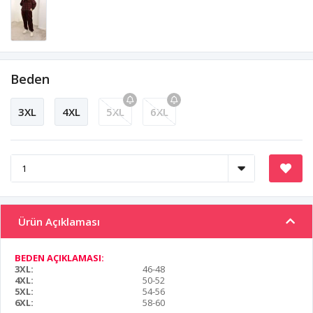
Beden
3XL
4XL
5XL
6XL
Ürün Açıklaması
BEDEN AÇIKLAMASI:
3XL:
46-48
4XL:
50-52
5XL:
54-56
6XL:
58-60