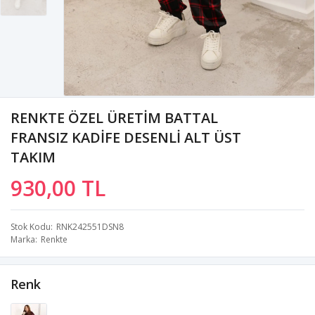
RENKTE ÖZEL ÜRETİM BATTAL
FRANSIZ KADİFE DESENLİ ALT ÜST
TAKIM
930,00 TL
Stok Kodu
RNK242551DSN8
Marka
Renkte
Renk