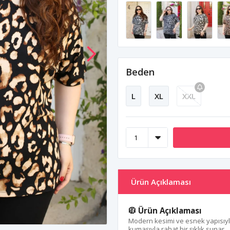
Beden
L
XL
XXL
Ürün Açıklaması
🧥 Ürün Açıklaması
Modern kesimi ve esnek yapısıyla g
kumaşıyla rahat bir şıklık sunar.