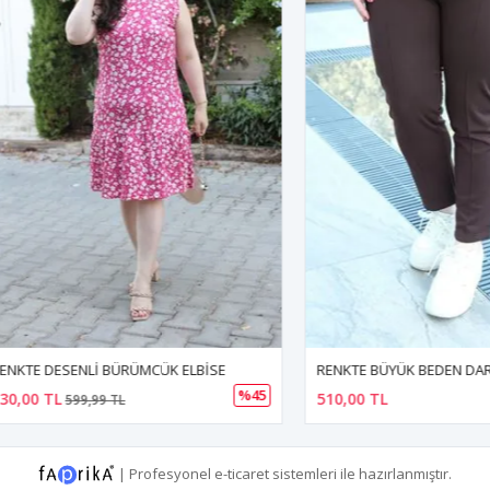
DESENLİ BÜRÜMCÜK ELBİSE
%45
TL
510,00 TL
599,99 TL
|
Profesyonel
e-ticaret
sistemleri ile hazırlanmıştır.