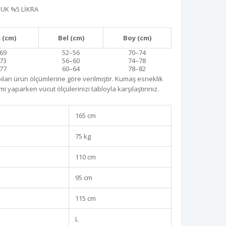
UK %5 LİKRA
 (cm)
Bel (cm)
Boy (cm)
69
52–56
70–74
73
56–60
74–78
77
60–64
78–82
lan ürün ölçümlerine göre verilmiştir. Kumaş esneklik
mi yaparken vücut ölçülerinizi tabloyla karşılaştırınız.
165 cm
75 kg
110 cm
95 cm
115 cm
L