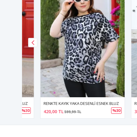
EK BLUZ
RENKTE KAYIK YAKA DESENLİ ESNEK BLUZ
RENKTE 
%30
%30
420,00 TL
330,00 
599,99 TL