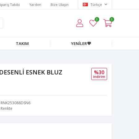
ipariş Takibi
Yardım
Bize Ulaşın
Türkçe
0
0
TAKIM
YENİLER💜
DESENLİ ESNEK BLUZ
%30
i̇ndi̇ri̇m
RNK253088DSN6
Renkte