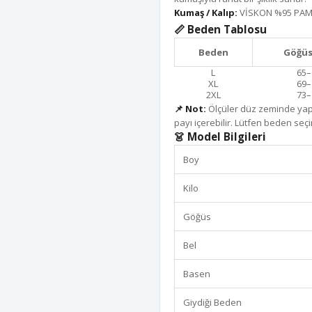
Kumaş / Kalıp:
VİSKON %95 PAM
📏 Beden Tablosu
Beden
Göğüs
L
65–
XL
69–
2XL
73–
📌 Not:
Ölçüler düz zeminde yapı
payı içerebilir. Lütfen beden seçi
👗 Model Bilgileri
Boy
Kilo
Göğüs
Bel
Basen
Giydiği Beden