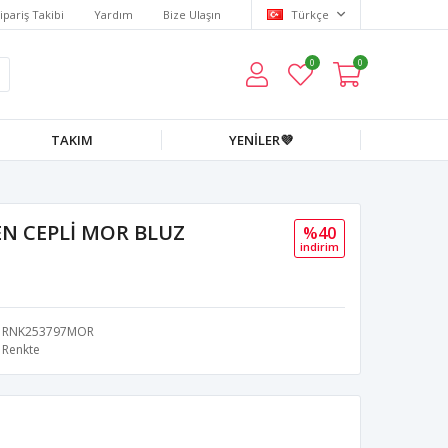
ipariş Takibi
Yardım
Bize Ulaşın
Türkçe
0
0
TAKIM
YENİLER💜
N CEPLİ MOR BLUZ
%40
i̇ndi̇ri̇m
RNK253797MOR
Renkte