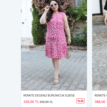
İSE
RENKTE ÖZEL ÜRETİM BATTAL DESENLİ OTANTİK PANTOLON
RENKTE 
%45
%17
388,00 TL
420,00 
469,99 TL