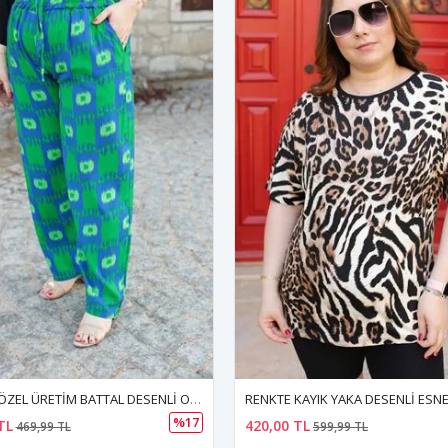
KAYIK YAKA DESENLİ ESNEK BLUZ
%30
TL
430,00 TL
599,99 TL