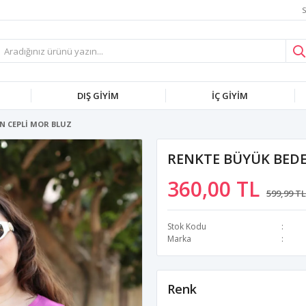
S
DIŞ GİYİM
İÇ GİYİM
N CEPLİ MOR BLUZ
RENKTE BÜYÜK BEDE
360,00 TL
599,99 TL
Stok Kodu
Marka
Renk