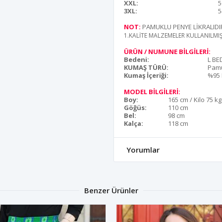
XXL:
5
3XL:
5
NOT:
PAMUKLU PENYE LİKRALIDI
1.KALİTE MALZEMELER KULLANILMI
ÜRÜN / NUMUNE BİLGİLERİ:
Bedeni:
L BE
KUMAŞ TÜRÜ:
Pam
Kumaş İçeriği:
%95 
MODEL BİLGİLERİ:
Boy:
165 cm / Kilo 75 kg
Göğüs:
110 cm
Bel:
98 cm
Kalça:
118 cm
Yorumlar
Benzer Ürünler