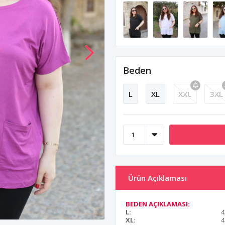
Beden
L
XL
XXL
3XL
Ürün Açıklaması
BEDEN AÇIKLAMASI:
L:
4
XL
:
4