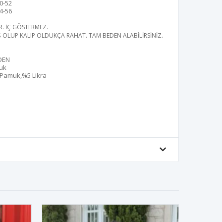
0-52
4-56
R
. İÇ GÖSTERMEZ.
Ş OLUP KALIP OLDUKÇA RAHAT. TAM BEDEN ALABİLİRSİNİZ.
DEN
uk
Pamuk,%5 Likra