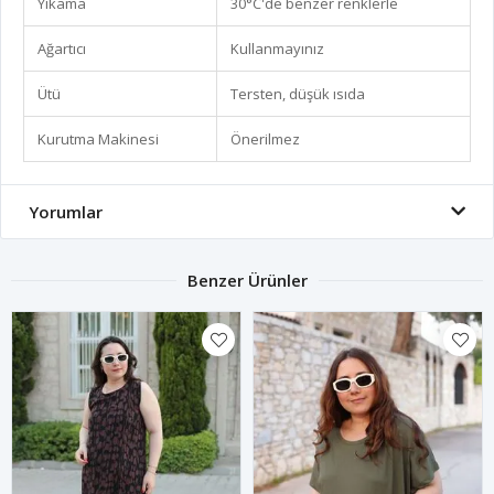
Yıkama
30°C'de benzer renklerle
Ağartıcı
Kullanmayınız
Ütü
Tersten, düşük ısıda
Kurutma Makinesi
Önerilmez
Yorumlar
Benzer Ürünler