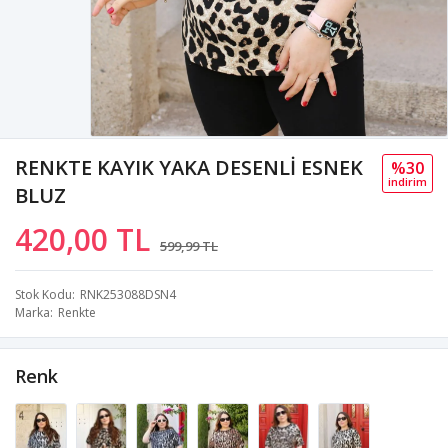
RENKTE KAYIK YAKA DESENLİ ESNEK
%30
i̇ndi̇ri̇m
BLUZ
420,00 TL
599,99 TL
Stok Kodu
RNK253088DSN4
Marka
Renkte
Renk