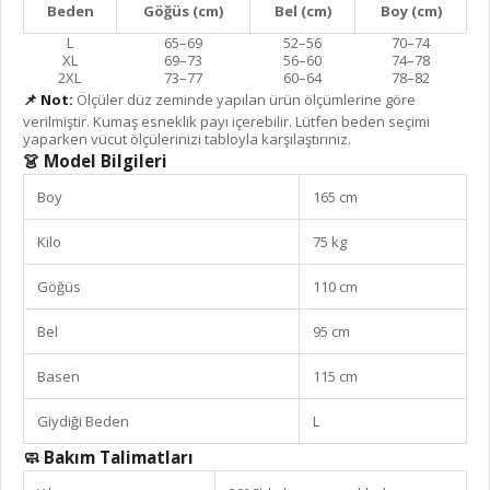
Beden
Göğüs (cm)
Bel (cm)
Boy (cm)
L
65–69
52–56
70–74
XL
69–73
56–60
74–78
2XL
73–77
60–64
78–82
📌 Not:
Ölçüler düz zeminde yapılan ürün ölçümlerine göre
verilmiştir. Kumaş esneklik payı içerebilir. Lütfen beden seçimi
yaparken vücut ölçülerinizi tabloyla karşılaştırınız.
👗 Model Bilgileri
Boy
165 cm
Kilo
75 kg
Göğüs
110 cm
Bel
95 cm
Basen
115 cm
Giydiği Beden
L
🧼 Bakım Talimatları