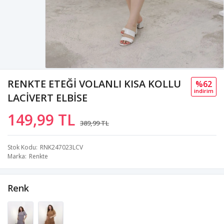
RENKTE ETEĞİ VOLANLI KISA KOLLU
%62
i̇ndi̇ri̇m
LACİVERT ELBİSE
149,99 TL
389,99 TL
Stok Kodu
RNK247023LCV
Marka
Renkte
Renk