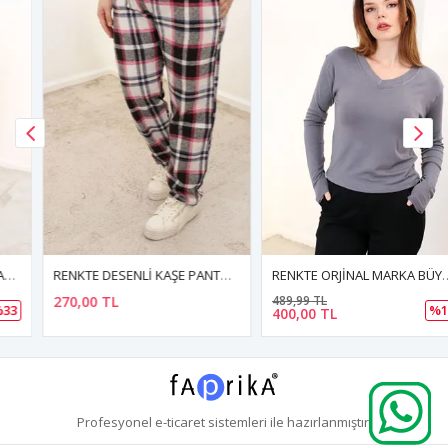
RENKTE DESENLİ KAŞE PANTOLON
RENKTE ORJİNAL MARKA BÜYÜK BEDEN V YAKA FÜME BLUZ
270,00 TL
489,99 TL
%18
400,00 TL
Profesyonel
e-ticaret
sistemleri ile hazırlanmıştır.