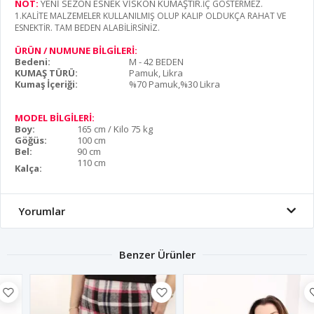
NOT:
YENİ SEZON ESNEK VİSKON KUMAŞTIR
.İÇ GÖSTERMEZ.
1.KALİTE MALZEMELER KULLANILMIŞ OLUP KALIP OLDUKÇA RAHAT VE
ESNEKTİR. TAM BEDEN ALABİLİRSİNİZ.
ÜRÜN / NUMUNE BİLGİLERİ:
Bedeni:
M - 42 BEDEN
KUMAŞ TÜRÜ:
Pamuk, Likra
Kumaş İçeriği:
%70 Pamuk,%30 Likra
MODEL BİLGİLERİ:
Boy:
165 cm / Kilo 75 kg
Göğüs:
100 cm
Bel:
90 cm
110 cm
Kalça:
Yorumlar
Benzer Ürünler