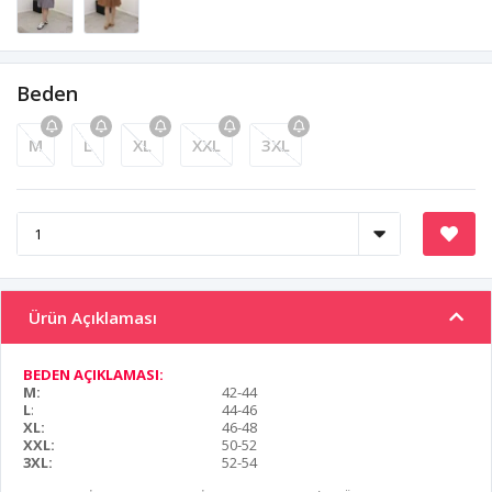
Beden
M
L
XL
XXL
3XL
Ürün Açıklaması
BEDEN AÇIKLAMASI:
M:
42-44
L
:
44-46
XL:
46-48
XXL:
50-52
3XL:
52-54