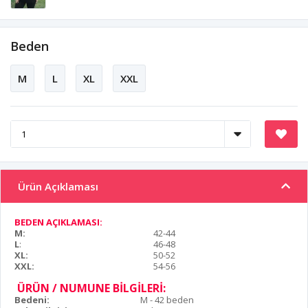
Beden
M
L
XL
XXL
Ürün Açıklaması
BEDEN AÇIKLAMASI:
M:
42-44
L
:
46-48
XL:
50-52
XXL:
54-56
ÜRÜN / NUMUNE BİLGİLERİ:
Bedeni:
M - 42 beden