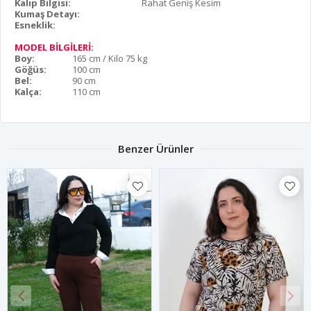
Kalıp Bilgisi:
Rahat Geniş Kesim
Kumaş Detayı:
Esneklik:
MODEL BİLGİLERİ:
Boy:
165 cm / Kilo 75 kg
Göğüs:
100 cm
Bel:
90 cm
Kalça:
110 cm
Benzer Ürünler