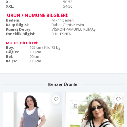
XL:
50-52
XXL:
54-56
ÜRÜN / NUMUNE BİLGİLERİ:
Bedeni:
M - 44 beden
Kalıp Bilgisi:
Rahat Geniş Kesim
Kumaş Detayı:
VİSKON PAMUKLU KUMAŞ
Esneklik Bilgisi:
FULL ESNEK
MODEL BİLGİLERİ:
Boy:
165 cm / Kilo 75 kg
Göğüs:
100 cm
Bel:
90 cm
Kalça:
110 cm
Benzer Ürünler