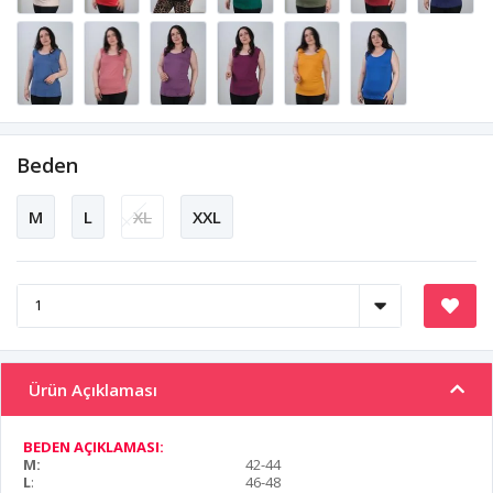
Beden
M
L
XL
XXL
Ürün Açıklaması
BEDEN AÇIKLAMASI:
M:
42-44
L
:
46-48