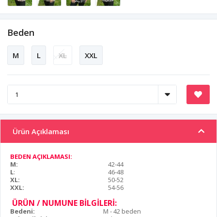
Beden
M
L
XL
XXL
Ürün Açıklaması
BEDEN AÇIKLAMASI:
M:
42-44
L
:
46-48
XL:
50-52
XXL:
54-56
ÜRÜN / NUMUNE BİLGİLERİ:
Bedeni:
M - 42 beden