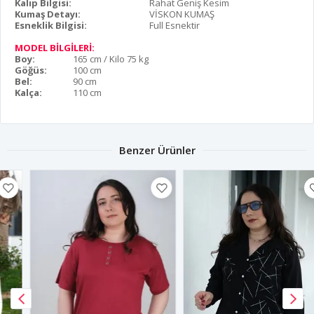
Kalıp Bilgisi:
Rahat Geniş Kesim
Kumaş Detayı:
VİSKON KUMAŞ
Esneklik Bilgisi:
Full Esnektir
MODEL BİLGİLERİ:
Boy:
165 cm / Kilo 75 kg
Göğüs:
100 cm
Bel:
90 cm
Kalça:
110 cm
Benzer Ürünler