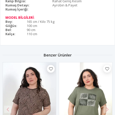
Kalıp Bilgisi:
Rahat Geniş Kesim
Kumaş Detayı:
Ayrobin & Payet
Kumaş İçeriği:
MODEL BİLGİLERİ:
Boy:
165 cm / Kilo 75 kg
Göğüs:
100 cm
Bel:
90 cm
Kalça:
110 cm
Benzer Ürünler