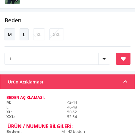
Beden
M
L
XL
XXL
Ürün Açıklaması
BEDEN AÇIKLAMASI:
M:
42-44
L
:
46-48
XL:
50-52
XXL:
52-54
ÜRÜN / NUMUNE BİLGİLERİ:
Bedeni:
M - 42 beden