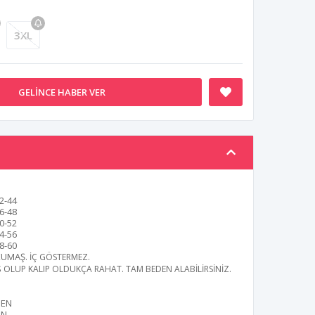
3XL
GELINCE HABER VER
2-44
6-48
0-52
4-56
8-60
KUMAŞ
. İÇ GÖSTERMEZ.
Ş OLUP KALIP OLDUKÇA RAHAT. TAM BEDEN ALABİLİRSİNİZ.
DEN
ON