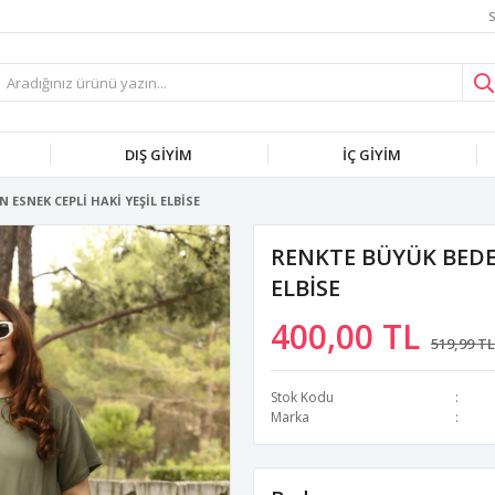
S
DIŞ GİYİM
İÇ GİYİM
 ESNEK CEPLİ HAKİ YEŞİL ELBİSE
RENKTE BÜYÜK BEDEN
ELBİSE
400,00 TL
519,99 TL
Stok Kodu
Marka