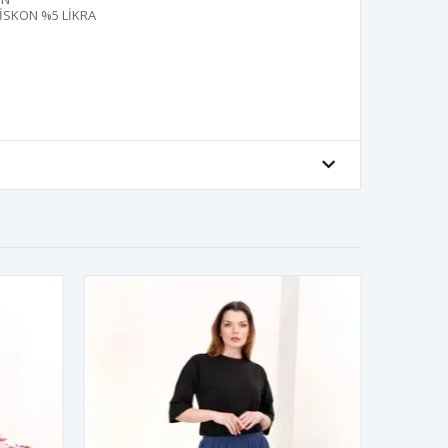
İSKON %5 LİKRA