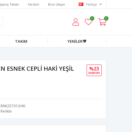
ipariş Takibi
Yardım
Bize Ulaşın
Türkçe
0
0
TAKIM
YENİLER💜
 ESNEK CEPLİ HAKİ YEŞİL
%23
i̇ndi̇ri̇m
RNK257012HKI
Renkte