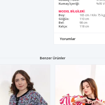
Kumaş İçeriği:
%95 V
MODEL BİLGİLERİ:
Boy:
165 cm / Kilo 75 kg
Göğüs:
110 cm
Bel:
98 cm
Kalça:
118 cm
Yorumlar
Benzer Ürünler