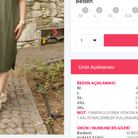
Beden
M
L
XL
XXL
Ürün Açıklaması
BEDEN AÇIKLAMASI:
M:
4
L
:
4
XL:
5
XXL:
5
3XL:
5
NOT:
PAMUKLU ESNEK VİSKON 
1.KALİTE MALZEMELER KULLANILMI
ÜRÜN / NUMUNE BİLGİLERİ:
Bedeni:
M BE
KUMAŞ TÜRÜ:
VİSK