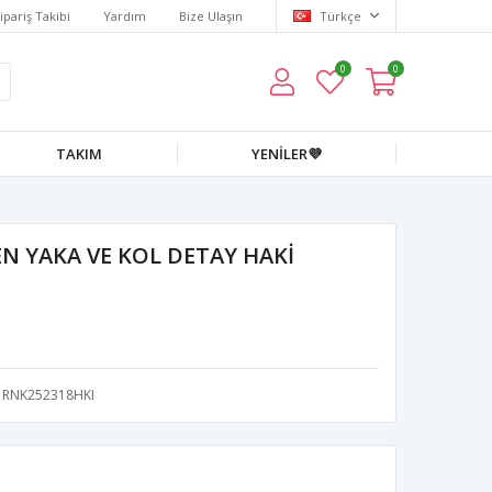
ipariş Takibi
Yardım
Bize Ulaşın
Türkçe
0
0
TAKIM
YENİLER💜
N YAKA VE KOL DETAY HAKİ
RNK252318HKI