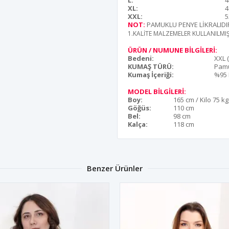
L:
4
XL:
4
XXL:
5
NOT:
PAMUKLU PENYE LİKRALIDI
1.KALİTE MALZEMELER KULLANILMI
ÜRÜN / NUMUNE BİLGİLERİ:
Bedeni:
XXL 
KUMAŞ TÜRÜ:
Pam
Kumaş İçeriği:
%95 
MODEL BİLGİLERİ:
Boy:
165 cm / Kilo 75 kg
Göğüs:
110 cm
Bel:
98 cm
Kalça:
118 cm
Benzer Ürünler