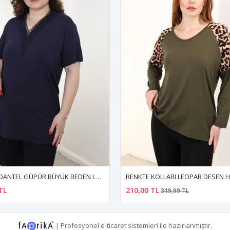
RENKTE KOLLARI LEOPAR DESEN HAKİ YEŞİL BLUZ
%34
TL
220,00 TL
319,99 TL
319,99 TL
|
Profesyonel
e-ticaret
sistemleri ile hazırlanmıştır.