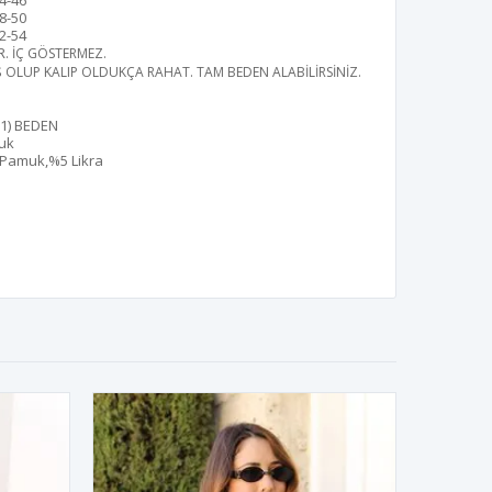
4-46
8-50
2-54
R
. İÇ GÖSTERMEZ.
Ş OLUP KALIP OLDUKÇA RAHAT. TAM BEDEN ALABİLİRSİNİZ.
(1) BEDEN
uk
Pamuk,%5 Likra