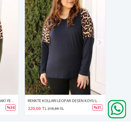
RENKTE KOLLARI LEOPAR DESEN KOYU LACİVERT BLUZ
RENKTE DUBLE PENSLİ RELAXED YEŞİL FİT PANTOLON
%31
390,00 TL
400,00 