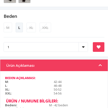
Beden
M
L
XL
XXL
Ürün Açıklaması
BEDEN AÇIKLAMASI:
M:
42-44
L
:
46-48
XL:
50-52
XXL:
54-56
ÜRÜN / NUMUNE BİLGİLERİ:
Bedeni:
M - 42 beden