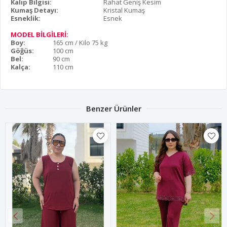
Kalıp Bilgisi:
Rahat Geniş Kesim
Kumaş Detayı:
Kristal Kumaş
Esneklik:
Esnek
MODEL BİLGİLERİ:
Boy:
165 cm / Kilo 75 kg
Göğüs:
100 cm
Bel:
90 cm
Kalça:
110 cm
Benzer Ürünler