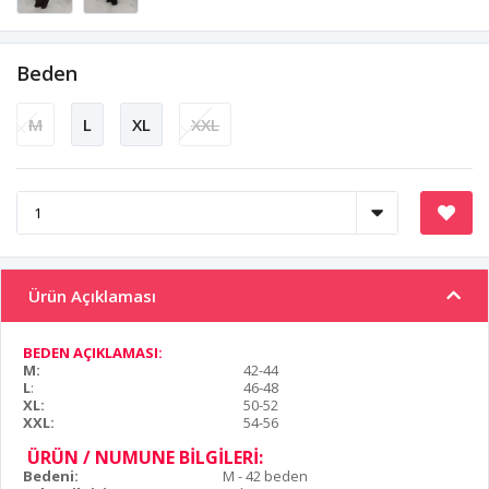
Beden
M
L
XL
XXL
Ürün Açıklaması
BEDEN AÇIKLAMASI:
M:
42-44
L
:
46-48
XL:
50-52
XXL:
54-56
ÜRÜN / NUMUNE BİLGİLERİ:
Bedeni:
M - 42 beden