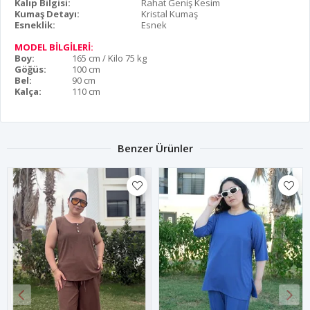
Kalıp Bilgisi:
Rahat Geniş Kesim
Kumaş Detayı:
Kristal Kumaş
Esneklik:
Esnek
MODEL BİLGİLERİ:
Boy:
165 cm / Kilo 75 kg
Göğüs:
100 cm
Bel:
90 cm
Kalça:
110 cm
Benzer Ürünler