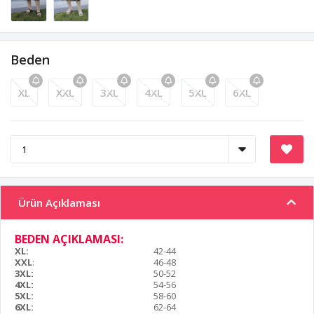
Beden
XL
XXL
3XL
4XL
5XL
6XL
Ürün Açıklaması
BEDEN AÇIKLAMASI:
XL:
42-44
XXL
:
46-48
3XL:
50-52
4XL:
54-56
5XL:
58-60
6XL:
62-64