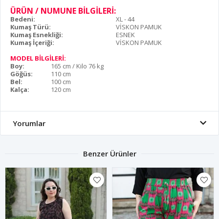
ÜRÜN / NUMUNE BİLGİLERİ:
Bedeni:
XL - 44
Kumaş Türü:
VİSKON PAMUK
Kumaş Esnekliği:
ESNEK
Kumaş İçeriği:
VİSKON PAMUK
MODEL BİLGİLERİ:
Boy:
165 cm / Kilo 76 kg
Göğüs:
110 cm
Bel:
100 cm
Kalça:
120 cm
Yorumlar
Benzer Ürünler