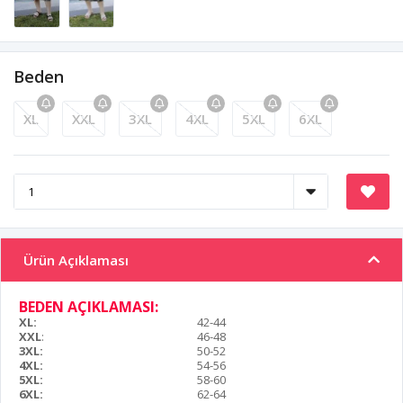
Beden
XL
XXL
3XL
4XL
5XL
6XL
Ürün Açıklaması
BEDEN AÇIKLAMASI:
XL:
42-44
XXL
:
46-48
3XL:
50-52
4XL:
54-56
5XL:
58-60
6XL:
62-64