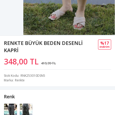
RENKTE BÜYÜK BEDEN DESENLİ
%17
i̇ndi̇ri̇m
KAPRİ
348,00 TL
419,99 TL
Stok Kodu
RNK253010DSN5
Marka
Renkte
Renk