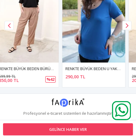
RENKTE BÜYÜK BEDEN U YAKA SAKS BLUZ
RENKTE GENİŞ KESİM TURUNCU ŞORT
290,00 TL
299,99 TL
%33
200,00 TL
Profesyonel
e-ticaret
sistemleri ile hazırlanmıştır.
GELINCE HABER VER