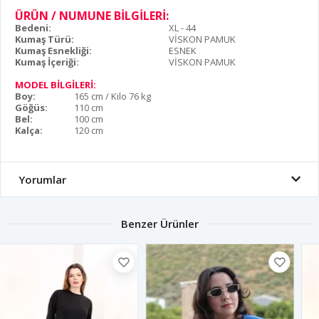
ÜRÜN / NUMUNE BİLGİLERİ:
Bedeni:
XL - 44
Kumaş Türü:
VİSKON PAMUK
Kumaş Esnekliği:
ESNEK
Kumaş İçeriği:
VİSKON PAMUK
MODEL BİLGİLERİ:
Boy:
165 cm / Kilo 76 kg
Göğüs:
110 cm
Bel:
100 cm
Kalça:
120 cm
Yorumlar
Benzer Ürünler