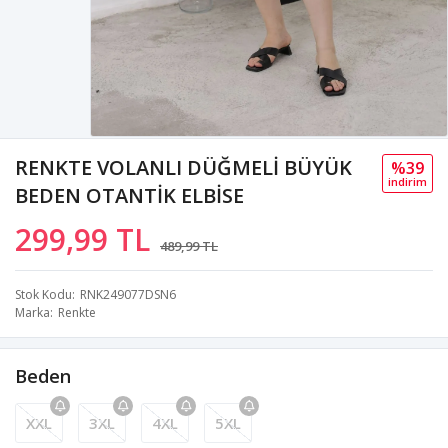
RENKTE VOLANLI DÜĞMELİ BÜYÜK
%39
i̇ndi̇ri̇m
BEDEN OTANTİK ELBİSE
299,99 TL
489,99 TL
Stok Kodu
RNK249077DSN6
Marka
Renkte
Beden
XXL
3XL
4XL
5XL