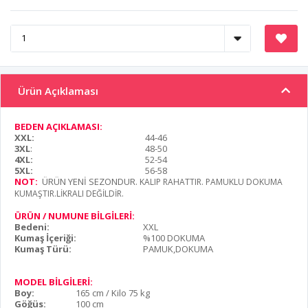
Ürün Açıklaması
BEDEN AÇIKLAMASI:
XXL:
44-46
3XL
:
48-50
4XL:
52-54
5XL:
56-58
NOT:
ÜRÜN YENİ SEZONDUR
. KALIP RAHATTIR. PAMUKLU DOKUMA
KUMAŞTIR.LİKRALI DEĞİLDİR.
ÜRÜN / NUMUNE BİLGİLERİ:
Bedeni:
XXL
Kumaş İçeriği:
%100 DOKUMA
Kumaş Türü:
PAMUK,DOKUMA
MODEL BİLGİLERİ:
Boy:
165 cm / Kilo 75 kg
Göğüs:
100 cm