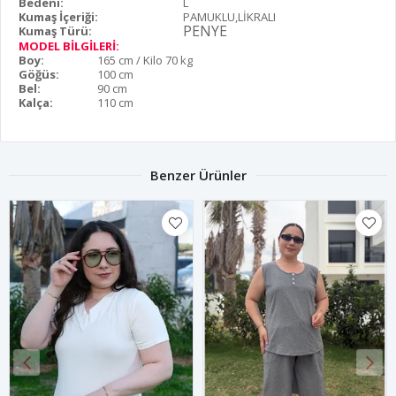
Bedeni:
L
Kumaş İçeriği:
PAMUKLU,LİKRALI
PENYE
Kumaş Türü:
MODEL BİLGİLERİ:
Boy:
165 cm / Kilo 70 kg
Göğüs:
100 cm
Bel:
90 cm
Kalça:
110 cm
Benzer Ürünler