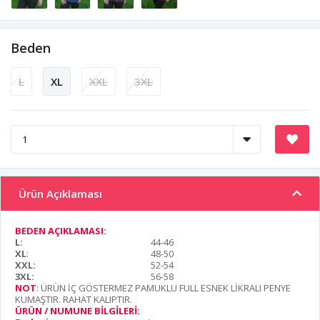
Beden
L
XL
XXL
3XL
Ürün Açıklaması
BEDEN AÇIKLAMASI:
L:
44-46
XL
:
48-50
XXL:
52-54
3XL:
56-58
NOT
: ÜRÜN İÇ GÖSTERMEZ PAMUKLU FULL ESNEK LİKRALI PENYE
KUMAŞTIR. RAHAT KALIPTIR.
ÜRÜN / NUMUNE BİLGİLERİ: