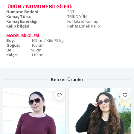
ÜRÜN / NUMUNE BİLGİLERİ:
Numune Bedeni:
SDT
Kumaş Türü:
TRİKO YÜN
Kumaş Esnekliği:
Full Likralı Kumaş
Kalıp bilgisi:
Rahat Esnek Kalıp
MODEL BİLGİLERİ:
Boy:
165 cm / Kilo 75 kg
Göğüs:
100 cm
Bel:
90 cm
Kalça:
110 cm
Benzer Ürünler