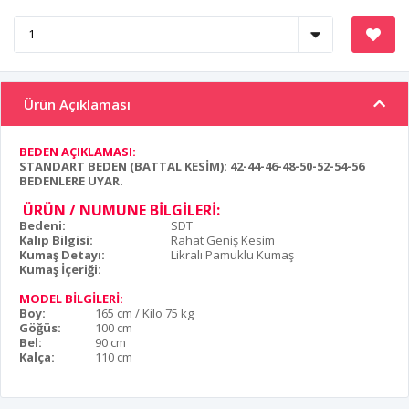
Ürün Açıklaması
BEDEN AÇIKLAMASI:
STANDART BEDEN (BATTAL KESİM): 42-44-46-48-50-52-54-56
BEDENLERE UYAR.
ÜRÜN / NUMUNE BİLGİLERİ:
Bedeni:
SDT
Kalıp Bilgisi:
Rahat Geniş Kesim
Kumaş Detayı:
Likralı Pamuklu Kumaş
Kumaş İçeriği:
MODEL BİLGİLERİ:
Boy:
165 cm / Kilo 75 kg
Göğüs:
100 cm
Bel:
90 cm
Kalça:
110 cm