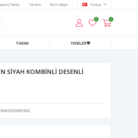
ipariş Takibi
Yardım
Bize Ulaşın
Türkçe
0
0
TAKIM
YENİLER💜
N SİYAH KOMBİNLİ DESENLİ
RNK263006DSN2