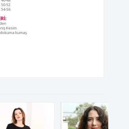
46-48
50-52
54-56
Rİ:
eden
niş Kesim
 dokuma kumaş