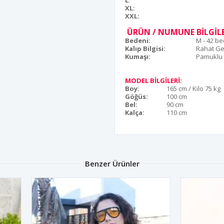
L
:
XL:
XXL:
ÜRÜN / NUMUNE BİLGİLE
Bedeni:
M - 42 b
Kalıp Bilgisi:
Rahat Ge
Kumaşı:
Pamuklu
MODEL BİLGİLERİ:
Boy:
165 cm / Kilo 75 kg
Göğüs:
100 cm
Bel:
90 cm
Kalça:
110 cm
Benzer Ürünler