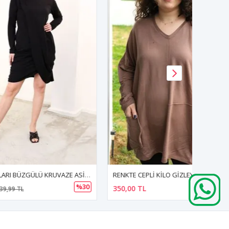
RENKTE YANLARI BÜZGÜLÜ KRUVAZE ASİMETRİK TASARIM ELBİSE
RENKTE CEPLİ KİLO GİZLEYEN BÜYÜK BEDEN KAHVE BLUZ&TUNİK
%30
350,00 TL
690,00 