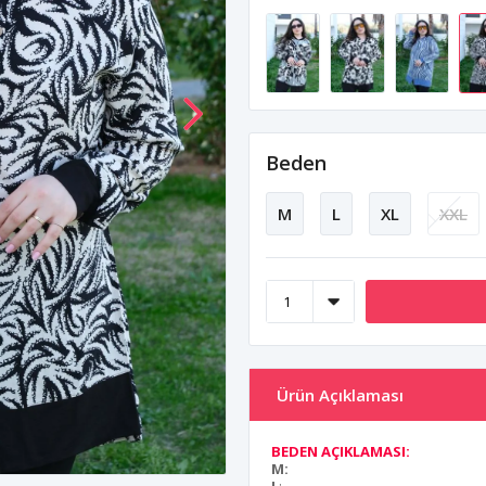
Beden
M
L
XL
XXL
Ürün Açıklaması
BEDEN AÇIKLAMASI:
M: