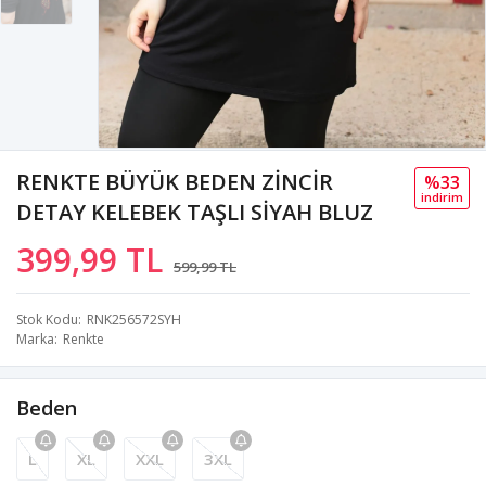
RENKTE BÜYÜK BEDEN ZİNCİR
%33
i̇ndi̇ri̇m
DETAY KELEBEK TAŞLI SİYAH BLUZ
399,99 TL
599,99 TL
Stok Kodu
RNK256572SYH
Marka
Renkte
Beden
L
XL
XXL
3XL