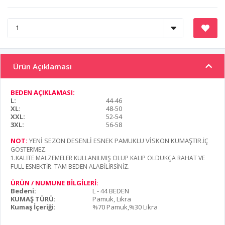
Ürün Açıklaması
BEDEN AÇIKLAMASI:
L:
44-46
XL
:
48-50
XXL:
52-54
3XL:
56-58
NOT:
YENİ SEZON DESENLİ ESNEK PAMUKLU VİSKON KUMAŞTIR
.İÇ
GÖSTERMEZ.
1.KALİTE MALZEMELER KULLANILMIŞ OLUP KALIP OLDUKÇA RAHAT VE
FULL ESNEKTİR. TAM BEDEN ALABİLİRSİNİZ.
ÜRÜN / NUMUNE BİLGİLERİ:
Bedeni:
L - 44 BEDEN
KUMAŞ TÜRÜ:
Pamuk, Likra
Kumaş İçeriği:
%70 Pamuk,%30 Likra