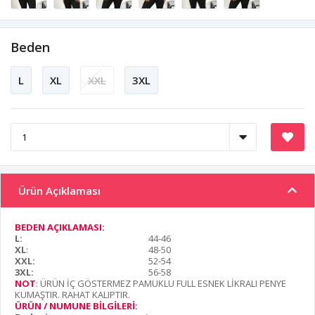
Beden
L
XL
XXL
3XL
Ürün Açıklaması
BEDEN AÇIKLAMASI:
L:
44-46
XL
:
48-50
XXL:
52-54
3XL:
56-58
NOT
: ÜRÜN İÇ GÖSTERMEZ PAMUKLU FULL ESNEK LİKRALI PENYE
KUMAŞTIR. RAHAT KALIPTIR.
ÜRÜN / NUMUNE BİLGİLERİ: