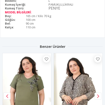
Bedeni:
L
Kumaş İçeriği:
PAMUKLU,LİKRALI
PENYE
Kumaş Türü:
MODEL BİLGİLERİ:
Boy:
165 cm / Kilo 70 kg
Göğüs:
100 cm
Bel:
90 cm
Kalça:
110 cm
Benzer Ürünler