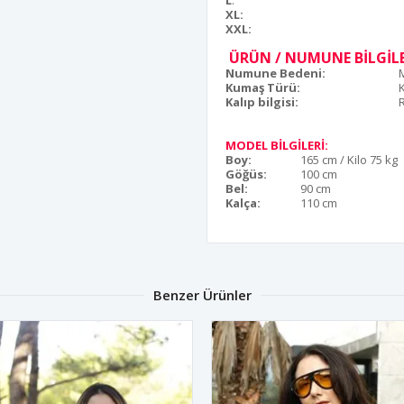
L
:
XL:
XXL:
ÜRÜN / NUMUNE BİLGİLE
Numune Bedeni:
Kumaş Türü:
Kalıp bilgisi:
MODEL BİLGİLERİ:
Boy:
165 cm / Kilo 75 kg
Göğüs:
100 cm
Bel:
90 cm
Kalça:
110 cm
Benzer Ürünler