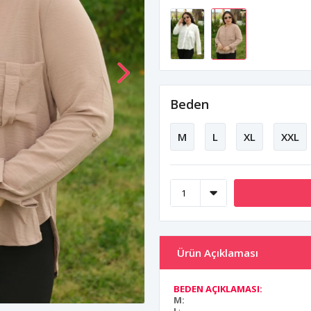
Beden
M
L
XL
XXL
Ürün Açıklaması
BEDEN AÇIKLAMASI:
M: