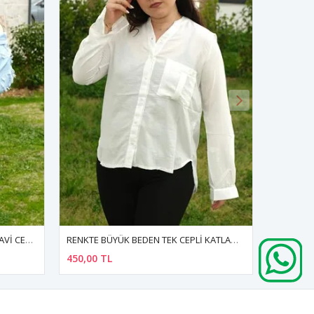
RENKTE BÜYÜK BEDEN TEK CEPLİ KATLAMALI KETENİMSİ BEYAZ GÖMLEK
RENKTE BÜYÜK BEDEN FİSTOLU SİYAH GÖMLEK CEKET
950,00 TL
750,00 