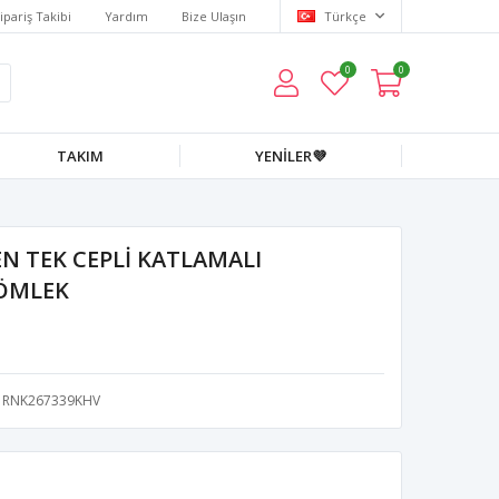
ipariş Takibi
Yardım
Bize Ulaşın
Türkçe
0
0
TAKIM
YENİLER💜
N TEK CEPLİ KATLAMALI
GÖMLEK
RNK267339KHV