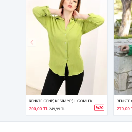
LEK
RENKTE GENİŞ KESİM DESENLİ GÖMLEK&CEKET
%20
%46
270,00 TL
980,00 
499,99 TL