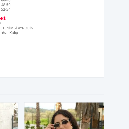
44-46
48-50
52-54
Rİ:
M
KETENİMSİ AYROBİN
Rahat Kalıp