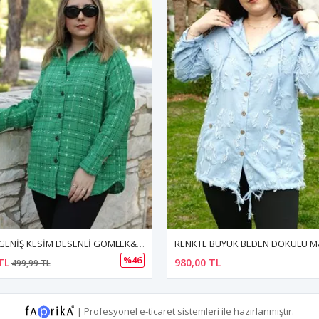
RENKTE BÜYÜK BEDEN DOKULU MAVİ CEKET&GÖMLEK
TL
450,00 TL
|
Profesyonel
e-ticaret
sistemleri ile hazırlanmıştır.