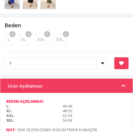
Beden
L
XL
XXL
3XL
Ürün Açıklaması
BEDEN AÇIKLAMASI:
L:
44-46
XL:
48-50
XXL:
52-54
3XL:
56-58
NOT:
YENİ SEZON ESNEK VİSKON PENYE KUMAŞTIR
.