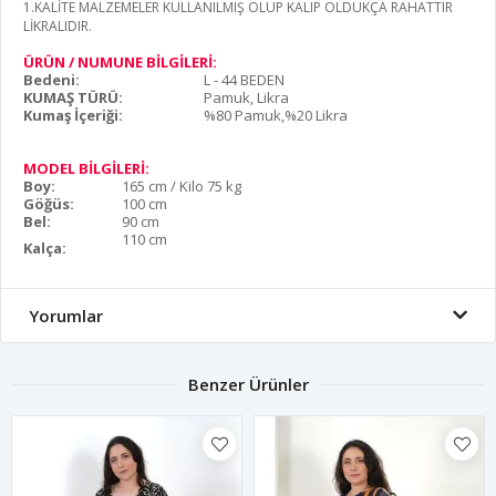
1.KALİTE MALZEMELER KULLANILMIŞ OLUP KALIP OLDUKÇA RAHATTIR
LİKRALIDIR.
ÜRÜN / NUMUNE BİLGİLERİ:
Bedeni:
L - 44 BEDEN
KUMAŞ TÜRÜ:
Pamuk, Likra
Kumaş İçeriği:
%80 Pamuk,%20 Likra
MODEL BİLGİLERİ:
Boy:
165 cm / Kilo 75 kg
Göğüs:
100 cm
Bel:
90 cm
110 cm
Kalça:
Yorumlar
Benzer Ürünler