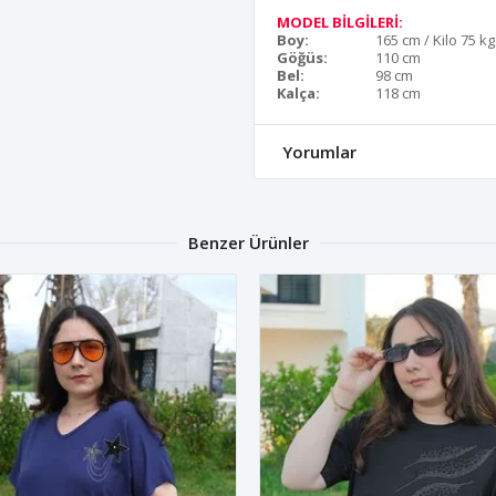
MODEL BİLGİLERİ:
Boy:
165 cm / Kilo 75 kg
Göğüs:
110 cm
Bel:
98 cm
Kalça:
118 cm
Yorumlar
Benzer Ürünler