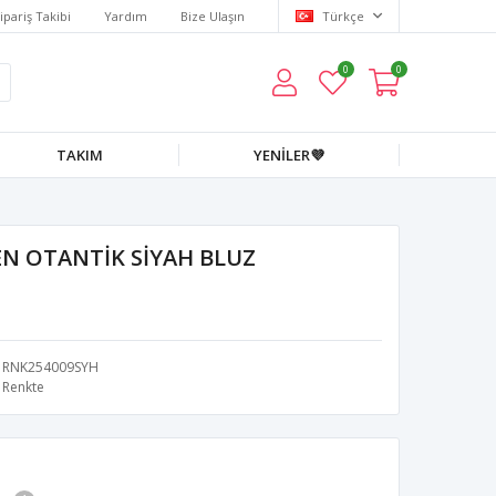
ipariş Takibi
Yardım
Bize Ulaşın
Türkçe
0
0
TAKIM
YENİLER💜
N OTANTİK SİYAH BLUZ
RNK254009SYH
Renkte