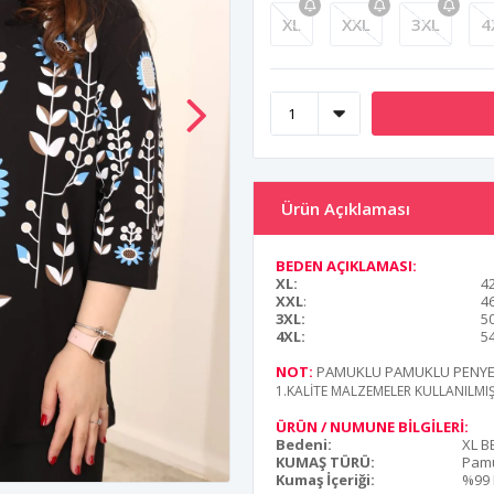
XL
XXL
3XL
4
Ürün Açıklaması
BEDEN AÇIKLAMASI:
XL:
4
XXL
:
4
3XL:
5
4XL:
5
NOT:
PAMUKLU PAMUKLU PENYE 
1.KALİTE MALZEMELER KULLANILMI
ÜRÜN / NUMUNE BİLGİLERİ:
Bedeni:
XL B
KUMAŞ TÜRÜ:
Pam
Kumaş İçeriği:
%99 