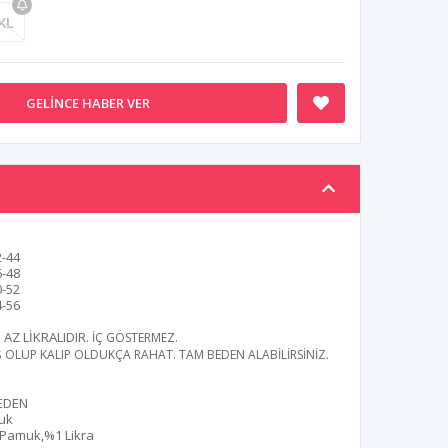
XL
GELINCE HABER VER
2-44
6-48
0-52
4-56
AZ LİKRALIDIR
. İÇ GÖSTERMEZ.
Ş OLUP KALIP OLDUKÇA RAHAT. TAM BEDEN ALABİLİRSİNİZ.
EDEN
uk
Pamuk,%1 Likra