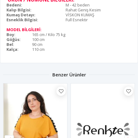
Bedeni:
M - 42 beden
Kalıp Bilgisi:
Rahat Geniş Kesim
Kumaş Detayı:
VİSKON KUMAŞ
Esneklik Bilgisi:
Full Esnektir
MODEL BİLGİLERİ:
Boy:
165 cm / Kilo 75 kg
Göğüs:
100 cm
Bel:
90 cm
Kalça:
110 cm
Benzer Ürünler