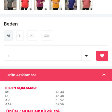
Beden
M
L
XL
XXL
Ürün Açıklaması
BEDEN AÇIKLAMASI:
M:
42-44
L
:
46-48
XL:
50-52
XXL:
54-56
ÜRÜN / NUMUNE BİLGİLERİ: