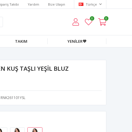
ipariş Takibi
Yardım
Bize Ulaşın
Türkçe
0
0
TAKIM
YENİLER💜
 KUŞ TAŞLI YEŞİL BLUZ
RNK261101YSL