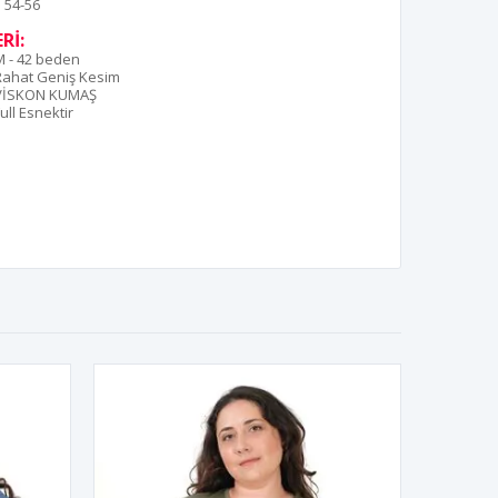
54-56
Rİ:
M - 42 beden
Rahat Geniş Kesim
VİSKON KUMAŞ
ull Esnektir