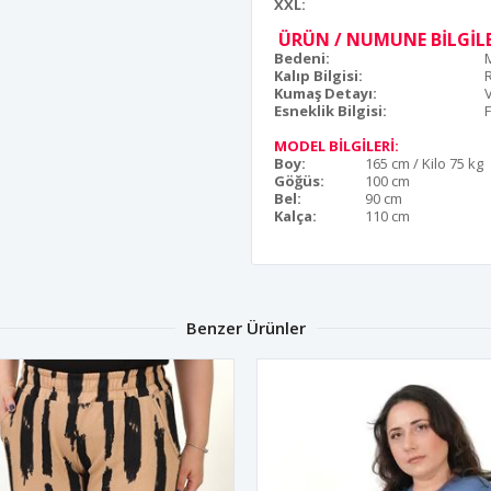
XXL:
ÜRÜN / NUMUNE BİLGİLE
Bedeni:
Kalıp Bilgisi:
Kumaş Detayı:
Esneklik Bilgisi:
F
MODEL BİLGİLERİ:
Boy:
165 cm / Kilo 75 kg
Göğüs:
100 cm
Bel:
90 cm
Kalça:
110 cm
Benzer Ürünler