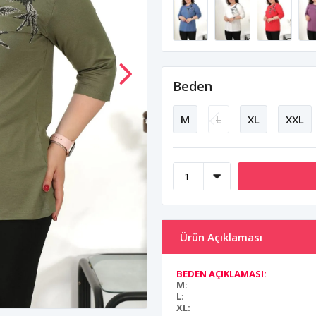
Beden
M
L
XL
XXL
Ürün Açıklaması
BEDEN AÇIKLAMASI:
M:
L
:
XL: