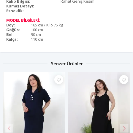
Kalıp Bilgisi:
Rahat Geniş Kesim
Kumaş Detayı:
Esneklik:
MODEL BİLGİLERİ:
Boy:
165 cm / Kilo 75 kg
Göğüs:
100 cm
Bel:
90 cm
Kalça:
110 cm
Benzer Ürünler