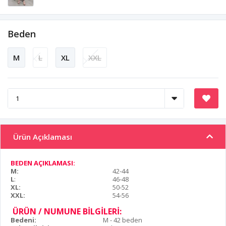
Beden
M
L
XL
XXL
Ürün Açıklaması
BEDEN AÇIKLAMASI:
M:
42-44
L
:
46-48
XL:
50-52
XXL:
54-56
ÜRÜN / NUMUNE BİLGİLERİ:
Bedeni:
M - 42 beden