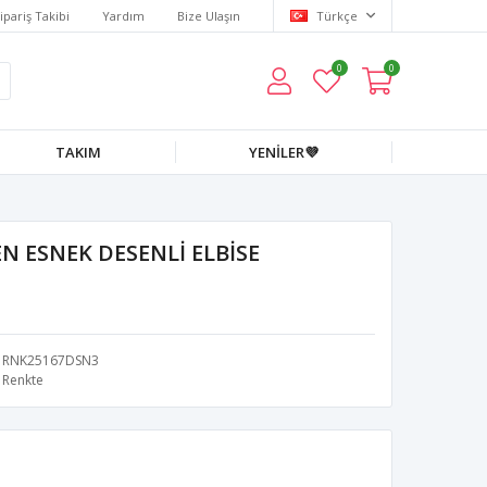
ipariş Takibi
Yardım
Bize Ulaşın
Türkçe
0
0
TAKIM
YENİLER💜
N ESNEK DESENLİ ELBİSE
RNK25167DSN3
Renkte