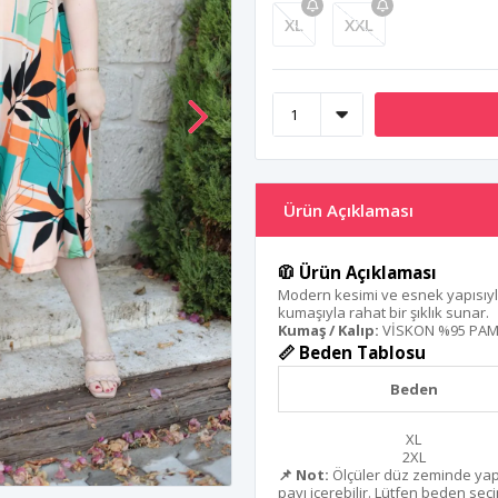
XL
XXL
Ürün Açıklaması
🧥 Ürün Açıklaması
Modern kesimi ve esnek yapısıyla g
kumaşıyla rahat bir şıklık sunar.
Kumaş / Kalıp:
VİSKON %95 PAM
📏 Beden Tablosu
Beden
XL
2XL
📌 Not:
Ölçüler düz zeminde yapı
payı içerebilir. Lütfen beden seçi