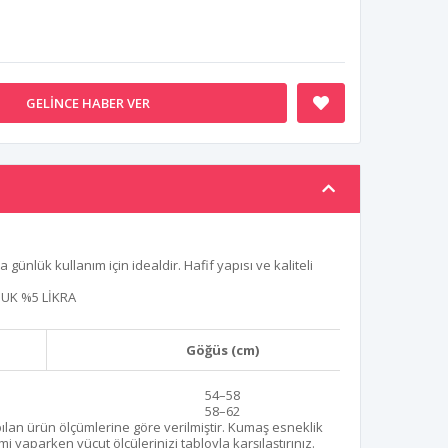
GELINCE HABER VER
ünlük kullanım için idealdir. Hafif yapısı ve kaliteli
UK %5 LİKRA
Göğüs (cm)
54–58
58–62
lan ürün ölçümlerine göre verilmiştir. Kumaş esneklik
mi yaparken vücut ölçülerinizi tabloyla karşılaştırınız.