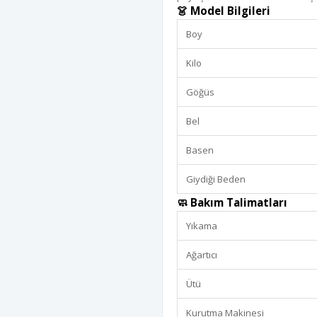
👗 Model Bilgileri
Boy
Kilo
Göğüs
Bel
Basen
Giydiği Beden
🧼 Bakım Talimatları
Yıkama
Ağartıcı
Ütü
Kurutma Makinesi