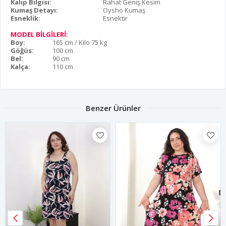
Kalıp Bilgisi:
Rahat Geniş Kesim
Kumaş Detayı:
Oysho Kumaş
Esneklik:
Esnektir
MODEL BİLGİLERİ:
Boy:
165 cm / Kilo 75 kg
Göğüs:
100 cm
Bel:
90 cm
Kalça:
110 cm
Benzer Ürünler