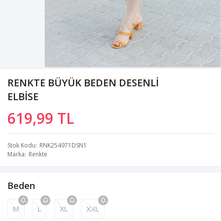
RENKTE BÜYÜK BEDEN DESENLİ
ELBİSE
619,99 TL
Stok Kodu
RNK254971DSN1
Marka
Renkte
Beden
M
L
XL
XXL