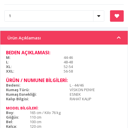
Ürün Açıklaması
BEDEN AÇIKLAMASI:
M:
44-46
L
:
48-48
XL:
52-54
XXL:
56-58
ÜRÜN / NUMUNE BİLGİLERİ:
Bedeni:
L - 44/46
Kumaş Türü:
VİSKON PENYE
Kumaş Esnekliği:
ESNEK
Kalıp Bilgisi:
RAHAT KALIP
MODEL BİLGİLERİ:
Boy:
165 cm / Kilo 76 kg
Göğüs:
110 cm
Bel:
100 cm
Kalça:
120 cm