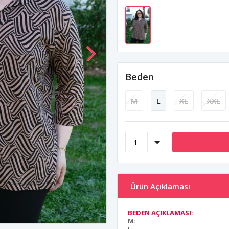
Beden
M
L
XL
XXL
Ürün Açıklaması
BEDEN AÇIKLAMASI:
M: