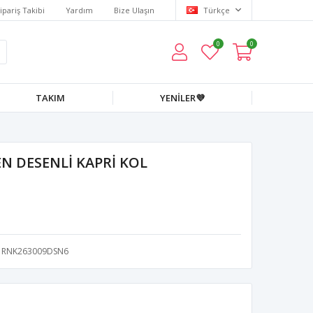
ipariş Takibi
Yardım
Bize Ulaşın
Türkçe
0
0
TAKIM
YENİLER💜
N DESENLİ KAPRİ KOL
RNK263009DSN6