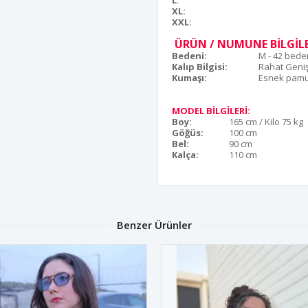
L
:
XL:
XXL:
ÜRÜN / NUMUNE BİLGİLE
Bedeni:
M - 42 bede
Kalıp Bilgisi:
Rahat Geni
Kumaşı:
Esnek pamu
MODEL BİLGİLERİ:
Boy:
165 cm / Kilo 75 kg
Göğüs:
100 cm
Bel:
90 cm
Kalça:
110 cm
Benzer Ürünler