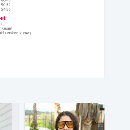
46-48
50-52
54-56
Rİ:
n
ş Kesim
klu viskon kumaş