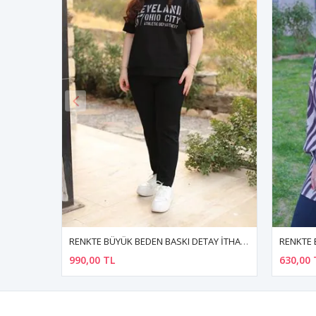
RENKTE BÜYÜK BEDEN BASKI DETAY İTHAL KUMAŞ SİYAH TAKIM
RENKTE BÜYÜK BEDEN DESENLİ DÜĞMELİ GÖMLEK
630,00 TL