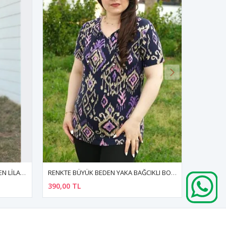
RENKTE BÜYÜK BEDEN YAKA BAĞCIKLI BONCUKLU DESENLİ BLUZ
RENKTE BÜYÜK BEDEN TAŞ İŞLEMELİ KIRMIZI BLUZ
350,00 TL