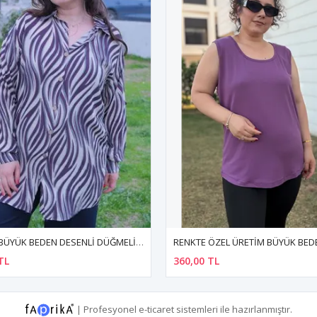
RENKTE ÖZEL ÜRETİM BÜYÜK BEDEN LİLA KALIN ASKILI ATLET
360,00 TL
390,00 TL
|
Profesyonel
e-ticaret
sistemleri ile hazırlanmıştır.