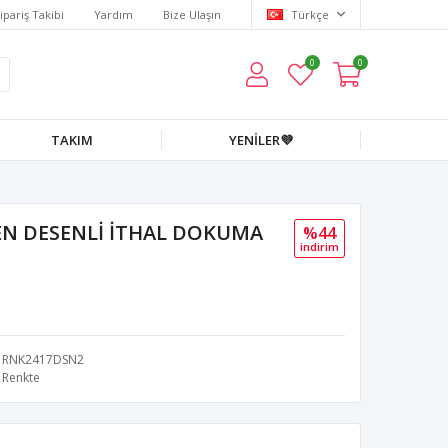
ipariş Takibi
Yardım
Bize Ulaşın
Türkçe
0
0
TAKIM
YENİLER💜
EN DESENLİ İTHAL DOKUMA
%44
i̇ndi̇ri̇m
RNK2417DSN2
Renkte