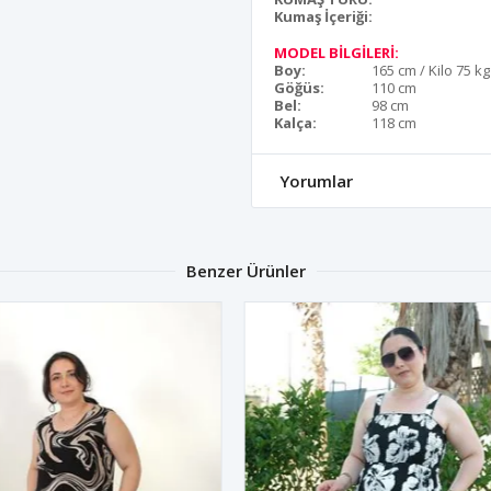
Kumaş İçeriği:
MODEL BİLGİLERİ:
Boy:
165 cm / Kilo 75 kg
Göğüs:
110 cm
Bel:
98 cm
Kalça:
118 cm
Yorumlar
Benzer Ürünler