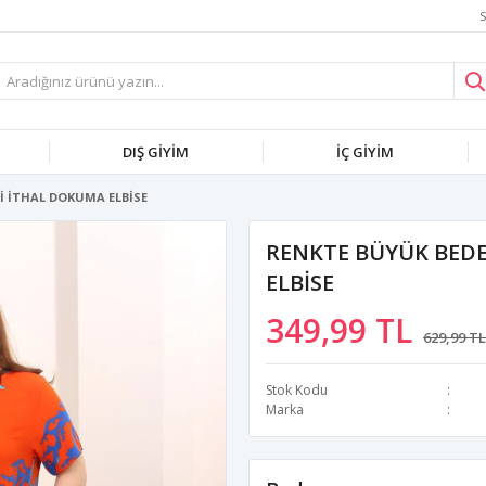
S
DIŞ GİYİM
İÇ GİYİM
İ İTHAL DOKUMA ELBİSE
RENKTE BÜYÜK BED
ELBİSE
349,99 TL
629,99 TL
Stok Kodu
Marka