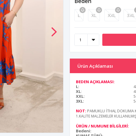
Beden
L
XL
XXL
3XL
Ürün Açıklaması
BEDEN AÇIKLAMASI:
L:
4
XL
:
4
XXL:
5
3XL:
5
NOT:
PAMUKLU İTHAL DOKUMA 
1.KALİTE MALZEMELER KULLANILMI
ÜRÜN / NUMUNE BİLGİLERİ:
Bedeni:
KUMAŞ TÜRÜ: