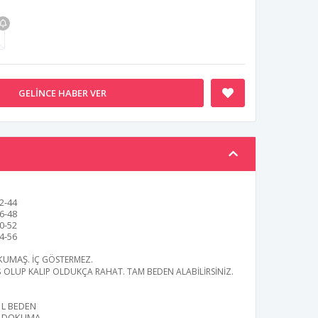
GELINCE HABER VER
2-44
6-48
0-52
4-56
KUMAŞ
. İÇ GÖSTERMEZ.
Ş OLUP KALIP OLDUKÇA RAHAT. TAM BEDEN ALABİLİRSİNİZ.
L BEDEN
DOKUMA