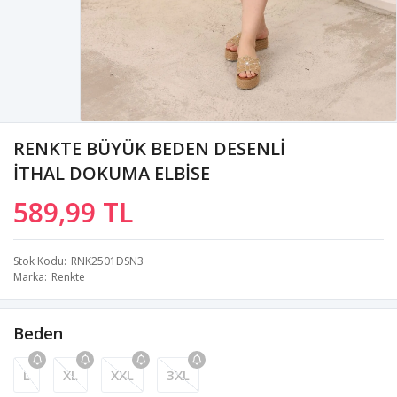
RENKTE BÜYÜK BEDEN DESENLİ
İTHAL DOKUMA ELBİSE
589,99 TL
Stok Kodu
RNK2501DSN3
Marka
Renkte
Beden
L
XL
XXL
3XL