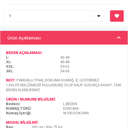
Ürün Açıklaması
BEDEN AÇIKLAMASI:
L:
42-44
XL
:
46-48
XXL:
50-52
3XL:
54-56
NOT:
PAMUKLU İTHAL DOKUMA KUMAŞ
. İÇ GÖSTERMEZ.
1.KALİTE MALZEMELER KULLANILMIŞ OLUP KALIP OLDUKÇA RAHAT. TAM
BEDEN ALABİLİRSİNİZ.
ÜRÜN / NUMUNE BİLGİLERİ:
Bedeni:
L BEDEN
KUMAŞ TÜRÜ:
DOKUMA
Kumaş İçeriği:
%100 DOKUMA
MODEL BİLGİLERİ:
Boy:
165 cm / Kilo 75 kg