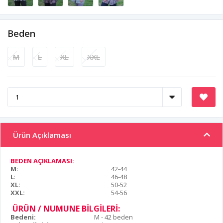
Beden
M
L
XL
XXL
Ürün Açıklaması
BEDEN AÇIKLAMASI:
M:
42-44
L
:
46-48
XL:
50-52
XXL:
54-56
ÜRÜN / NUMUNE BİLGİLERİ:
Bedeni:
M - 42 beden