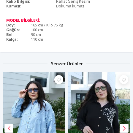
Kalıp Bilgisi:
Rahat Geniş Kesim
Kumaşı:
Dokuma kumaş
MODEL BİLGİLERİ:
Boy:
165 cm / Kilo 75 kg
Göğüs:
100 cm
Bel:
90 cm
Kalça:
110 cm
Benzer Ürünler