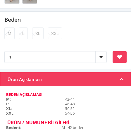
Beden
M
L
XL
XXL
Ürün Açıklaması
BEDEN AÇIKLAMASI:
M:
42-44
L
:
46-48
XL:
50-52
XXL:
54-56
ÜRÜN / NUMUNE BİLGİLERİ:
Bedeni:
M - 42 beden