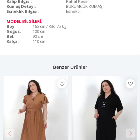
Kalıp Bilgisi:
Rahat Kesim
Kumaş Detayı:
BÜRÜMCÜK KUMAŞ
Esneklik Bilgisi:
Esnektir
MODEL BİLGİLERİ:
Boy:
165 cm / Kilo 75 kg
Göğüs:
100 cm
Bel:
90 cm
Kalça:
110 cm
Benzer Ürünler