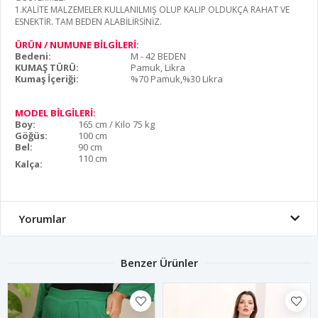
1.KALİTE MALZEMELER KULLANILMIŞ OLUP KALIP OLDUKÇA RAHAT VE
ESNEKTİR. TAM BEDEN ALABİLİRSİNİZ.
ÜRÜN / NUMUNE BİLGİLERİ:
Bedeni:
M - 42 BEDEN
KUMAŞ TÜRÜ:
Pamuk, Likra
Kumaş İçeriği:
%70 Pamuk,%30 Likra
MODEL BİLGİLERİ:
Boy:
165 cm / Kilo 75 kg
Göğüs:
100 cm
Bel:
90 cm
110 cm
Kalça:
Yorumlar
Benzer Ürünler