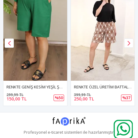
RENKTE GENİŞ KESİM YEŞİL ŞORT
RENKTE ÖZEL ÜRETİM BATTAL DESENLİ ŞORT
299,99 TL
399,99 TL
%50
%37
150,00 TL
250,00 TL
Profesyonel
e-ticaret
sistemleri ile hazırlanmıştır.