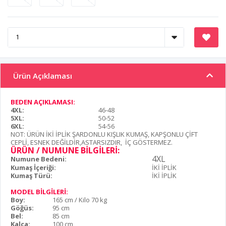
Ürün Açıklaması
BEDEN AÇIKLAMASI:
4XL:
46-48
5XL:
50-52
6XL:
54-56
NOT: ÜRÜN İKİ İPLİK ŞARDONLU KIŞLIK KUMAŞ, KAPŞONLU ÇİFT
CEPLİ, ESNEK DEĞİLDİR,ASTARSIZDIR, İÇ GÖSTERMEZ.
ÜRÜN / NUMUNE BİLGİLERİ:
4XL
Numune Bedeni:
Kumaş İçeriği:
İKİ İPLİK
Kumaş Türü:
İKİ İPLİK
MODEL BİLGİLERİ:
Boy:
165 cm / Kilo 70 kg
Göğüs:
95 cm
Bel:
85 cm
Kalça:
100 cm