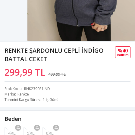
RENKTE ŞARDONLU CEPLİ İNDİGO
%40
i̇ndi̇ri̇m
BATTAL CEKET
299,99 TL
499,99 TL
Stok Kodu
RNK239031IND
Marka
Renkte
Tahmini Kargo Süresi
1 İş Günü
Beden
4XL
5XL
6XL